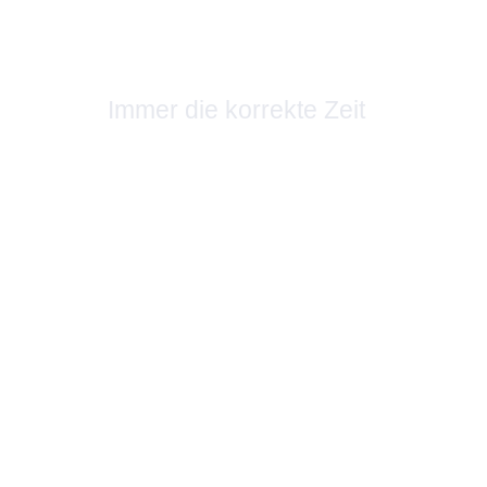
Jakob Jensen Funkwecker
Immer die korrekte Zeit
Downloads
Bedienungsanleitung